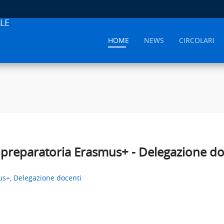
LE
HOME
NEWS
CIRCOLARI
ta preparatoria Erasmus+ - Delegazione do
us+, Delegazione docenti