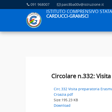
091 968007
paic8ba00v@istruzione.it
ISTITUTO COMPRENSIVO STATA
CARDUCCI-GRAMSCI
Circolare n.332: Visi
Circ.332 Visita preparatoria Erasm
Croazia.pdf
Size:
195.23 KB
Download