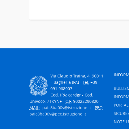
INFORM
V
ia Claudio Traina, 4
90011
– Bagheria (PA) -
Tel.
+39
BULLIS
091 968007
Cod. iPA: cardgr - Cod.
INFORM
Univoco: 7TKYNF -
C.F.
90022290820
PORTAL
MAIL:
paic8ba00v@istruzione.it
-
PEC:
SICURE
paic8ba00v@pec.istruzione.it
NOTE L