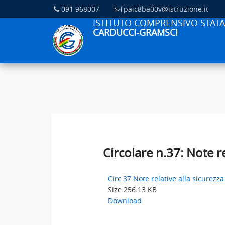
091 968007
paic8ba00v@istruzione.it
ISTITUTO COMPRENSIVO STATA
CARDUCCI-GRAMSCI
Circolare n.37: Note re
Circ.37 Note relative alla sicurezza
Size:
256.13 KB
Download