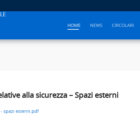
LE
HOME
NEWS
CIRCOLARI
lative alla sicurezza – Spazi esterni
 - spazi esterni.pdf