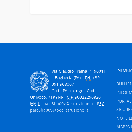
INFORM
V
ia Claudio Traina, 4
90011
– Bagheria (PA) -
Tel.
+39
BULLIS
091 968007
Cod. iPA: cardgr - Cod.
INFORM
Univoco: 7TKYNF -
C.F.
90022290820
PORTAL
MAIL:
paic8ba00v@istruzione.it
-
PEC:
SICURE
paic8ba00v@pec.istruzione.it
NOTE L
MAPPA 