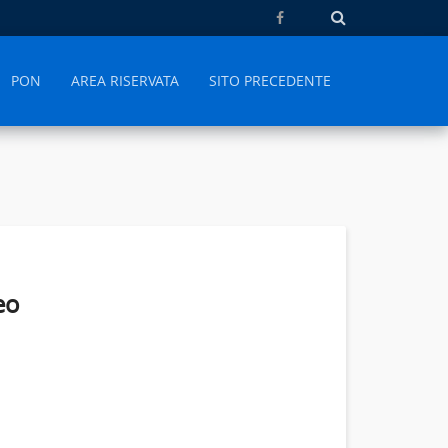
PON
AREA RISERVATA
SITO PRECEDENTE
eo