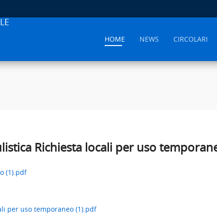
LE
HOME
NEWS
CIRCOLARI
listica Richiesta locali per uso temporan
o (1).pdf
ali per uso temporaneo (1).pdf