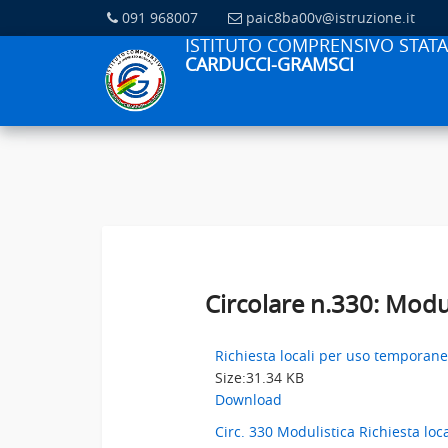
091 968007
paic8ba00v@istruzione.it
ISTITUTO COMPRENSIVO STATA
CARDUCCI-GRAMSCI
Circolare n.330: Modu
Richiesta locali per uso temporane
Size:
31.34 KB
Download
Circ. 330 Modulistica Richiesta loc