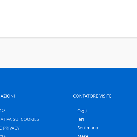
AZIONI
CONTATORE VISITE
MO
Oggi
ATIVA SUI COOKIES
Ieri
Settimana
E PRIVACY
Mese
ZZA