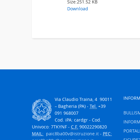
Size:
251.52 KB
Download
INFORM
V
ia Claudio Traina, 4
90011
– Bagheria (PA) -
Tel.
+39
BULLIS
091 968007
Cod. iPA: cardgr - Cod.
INFORM
Univoco: 7TKYNF -
C.F.
90022290820
PORTAL
MAIL:
paic8ba00v@istruzione.it
-
PEC:
SICURE