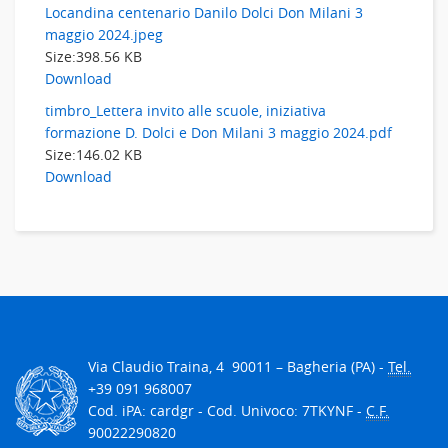
Locandina centenario Danilo Dolci Don Milani 3
maggio 2024.jpeg
Size:
398.56 KB
Download
timbro_Lettera invito alle scuole, iniziativa
formazione D. Dolci e Don Milani 3 maggio 2024.pdf
Size:
146.02 KB
Download
V
ia Claudio Traina, 4
90011
– Bagheria (PA) -
Tel.
+39 091 968007
Cod. iPA: cardgr - Cod. Univoco: 7TKYNF -
C.F.
90022290820