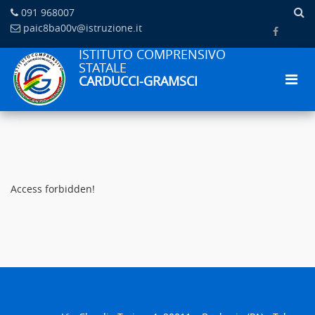
091 968007
paic8ba00v@istruzione.it
ISTITUTO COMPRENSIVO
STATALE
CARDUCCI-GRAMSCI
Access forbidden!