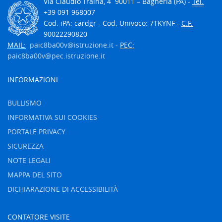
V
ia Claudio Traina, 4
90011
– Bagheria (PA) -
Tel.
+39 091 968007
Cod. iPA: cardgr - Cod. Univoco: 7TKYNF -
C.F.
90022290820
MAIL:
paic8ba00v@istruzione.it
-
PEC:
paic8ba00v@pec.istruzione.it
INFORMAZIONI
BULLISMO
INFORMATIVA SUI COOKIES
PORTALE PRIVACY
SICUREZZA
NOTE LEGALI
MAPPA DEL SITO
DICHIARAZIONE DI ACCESSIBILITÀ
CONTATORE VISITE