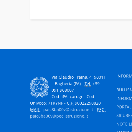
INFORM
V
ia Claudio Traina, 4
90011
– Bagheria (PA) -
Tel.
+39
BULLIS
091 968007
Cod. iPA: cardgr - Cod.
INFORM
Univoco: 7TKYNF -
C.F.
90022290820
PORTAL
MAIL:
paic8ba00v@istruzione.it
-
PEC:
SICURE
paic8ba00v@pec.istruzione.it
NOTE L