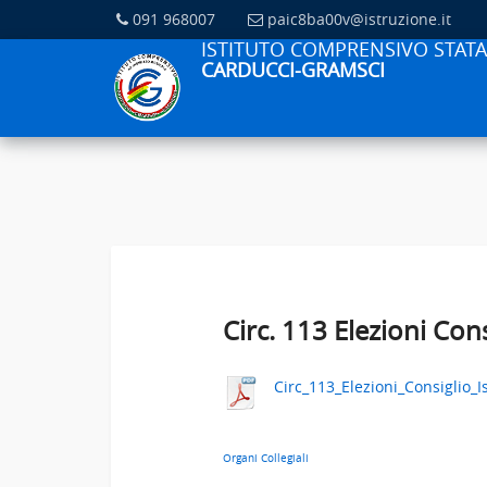
091 968007
paic8ba00v@istruzione.it
ISTITUTO COMPRENSIVO STATA
CARDUCCI-GRAMSCI
Circ. 113 Elezioni Cons
Circ_113_Elezioni_Consiglio_I
Organi Collegiali