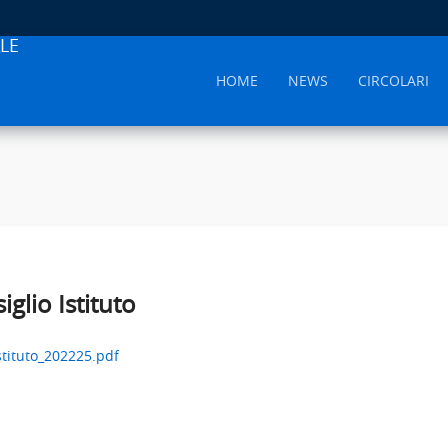
LE
HOME
NEWS
CIRCOLARI
iglio Istituto
stituto_202225.pdf