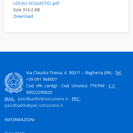
LOCALI SCOLASTICI.pdf
Size:
314.2 KB
Download
V
ia Claudio Traina, 4
90011
– Bagheria (PA) -
Tel.
+39 091 968007
Cod. iPA: cardgr - Cod. Univoco: 7TKYNF -
C.F.
90022290820
MAIL:
paic8ba00v@istruzione.it
-
PEC:
paic8ba00v@pec.istruzione.it
INFORMAZIONI