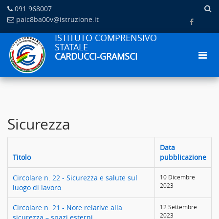
091 968007
paic8ba00v@istruzione.it
ISTITUTO COMPRENSIVO
STATALE
CARDUCCI-GRAMSCI
Sicurezza
Data
Titolo
pubblicazione
Circolare n. 22 - Sicurezza e salute sul
10 Dicembre
2023
luogo di lavoro
Circolare n. 21 - Note relative alla
12 Settembre
2023
sicurezza – spazi esterni