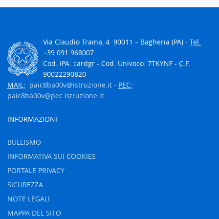
V
ia Claudio Traina, 4
90011
– Bagheria (PA) -
Tel.
+39 091 968007
Cod. iPA: cardgr - Cod. Univoco: 7TKYNF -
C.F.
90022290820
MAIL:
paic8ba00v@istruzione.it
-
PEC:
paic8ba00v@pec.istruzione.it
INFORMAZIONI
BULLISMO
INFORMATIVA SUI COOKIES
PORTALE PRIVACY
SICUREZZA
NOTE LEGALI
MAPPA DEL SITO