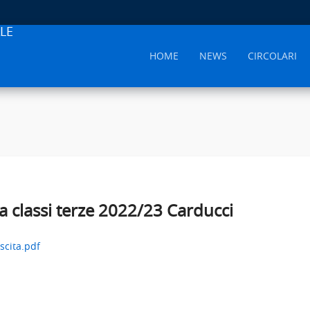
LE
HOME
NEWS
CIRCOLARI
a classi terze 2022/23 Carducci
scita.pdf