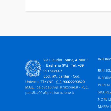
INFORM
V
ia Claudio Traina, 4
90011
– Bagheria (PA) -
Tel.
+39
BULLIS
091 968007
Cod. iPA: cardgr - Cod.
INFORM
Univoco: 7TKYNF -
C.F.
90022290820
PORTAL
MAIL:
paic8ba00v@istruzione.it
-
PEC:
SICURE
paic8ba00v@pec.istruzione.it
NOTE L
MAPPA 