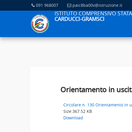
091 968007
paic8ba00v@istruzione.it
ISTITUTO COMPRENSIVO STATA
CARDUCCI-GRAMSCI
Orientamento in uscit
Circolare n. 130 Orientamento in u
Size:
367.52 KB
Download