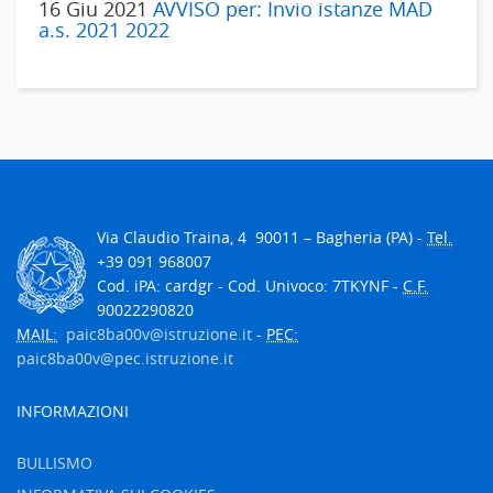
16 Giu 2021
AVVISO per: Invio istanze MAD
a.s. 2021 2022
V
ia Claudio Traina, 4
90011
– Bagheria (PA) -
Tel.
+39 091 968007
Cod. iPA: cardgr - Cod. Univoco: 7TKYNF -
C.F.
90022290820
MAIL:
paic8ba00v@istruzione.it
-
PEC:
paic8ba00v@pec.istruzione.it
INFORMAZIONI
BULLISMO